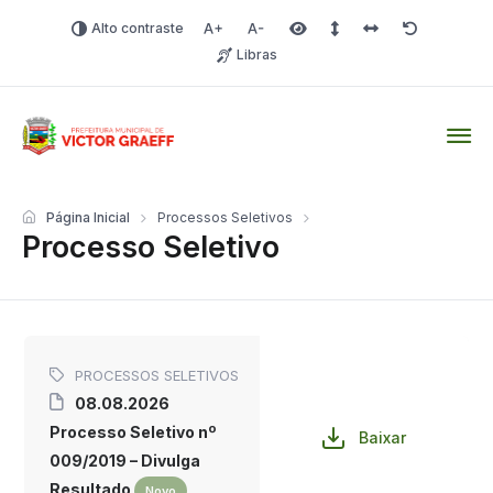
Alto contraste
Aumentar fonte
Diminuir fonte
Área selecionada
Espaçamento de linha
Espaço dos carac
Redefinir
Libras
Victor Graeff
Página Inicial
Processos Seletivos
Processo Seletivo
PROCESSOS SELETIVOS
08.08.2026
Processo Seletivo nº
Baixar
009/2019 – Divulga
Resultado
Novo