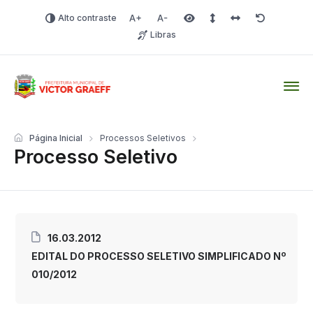
Alto contraste
Aumentar fonte
Diminuir fonte
Área selecionada
Espaçamento de linha
Espaço dos carac
Redefinir
Libras
Victor Graeff
Página Inicial
Processos Seletivos
Processo Seletivo
16.03.2012
EDITAL DO PROCESSO SELETIVO SIMPLIFICADO Nº
010/2012