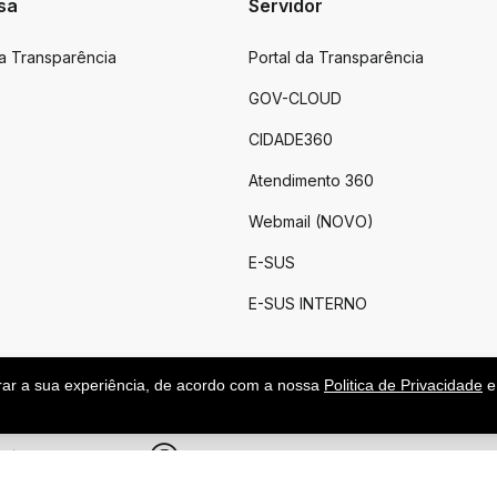
sa
Servidor
da Transparência
Portal da Transparência
GOV-CLOUD
CIDADE360
Atendimento 360
Webmail (NOVO)
E-SUS
E-SUS INTERNO
rar a sua experiência, de acordo com a nossa
Politica de Privacidade
e
.
|
Feito por upside.rs