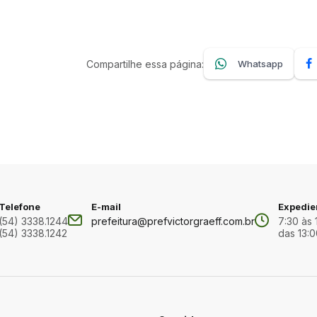
Compartilhe essa página:
Whatsapp
Telefone
E-mail
Expedie
(54) 3338.1244
prefeitura@prefvictorgraeff.com.br
7:30 às 
(54) 3338.1242
das 13:0