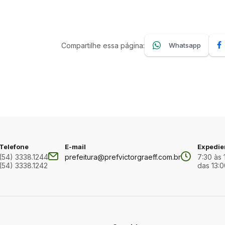
Compartilhe essa página:
Whatsapp
Telefone
E-mail
Expedie
(54) 3338.1244
prefeitura@prefvictorgraeff.com.br
7:30 às 
(54) 3338.1242
das 13:0