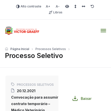
Alto contraste
Aumentar fonte
Diminuir fonte
Área selecionada
Espaçamento de linha
Espaço dos carac
Redefinir
Libras
Victor Graeff
Página Inicial
Processos Seletivos
Processo Seletivo
PROCESSOS SELETIVOS
20.12.2021
Convocação para assumir
Baixar
contrato temporário –
Médico Veterinário