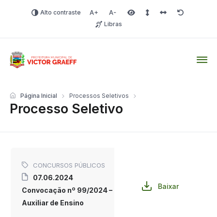
Alto contraste
Aumentar fonte
Diminuir fonte
Área selecionada
Espaçamento de linha
Espaço dos carac
Redefinir
Libras
Victor Graeff
Página Inicial
Processos Seletivos
Processo Seletivo
CONCURSOS PÚBLICOS
07.06.2024
Baixar
Convocação nº 99/2024 –
Auxiliar de Ensino