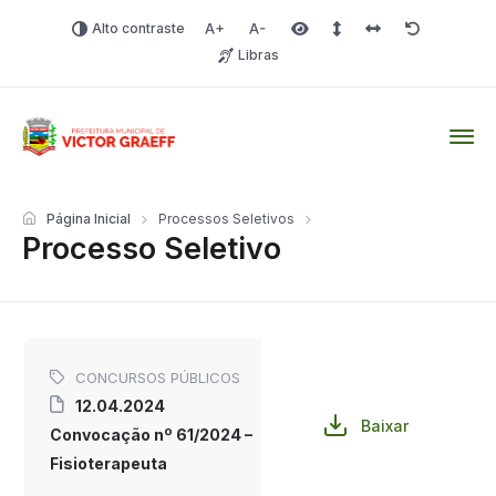
Alto contraste
Aumentar fonte
Diminuir fonte
Área selecionada
Espaçamento de linha
Espaço dos carac
Redefinir
Libras
Victor Graeff
Página Inicial
Processos Seletivos
Processo Seletivo
CONCURSOS PÚBLICOS
12.04.2024
Baixar
Convocação nº 61/2024 –
Fisioterapeuta