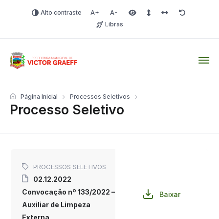
Alto contraste
Aumentar fonte
Diminuir fonte
Área selecionada
Espaçamento de linha
Espaço dos carac
Redefinir
Libras
Victor Graeff
Página Inicial
Processos Seletivos
Processo Seletivo
PROCESSOS SELETIVOS
02.12.2022
Convocação nº 133/2022 –
Baixar
Auxiliar de Limpeza
Externa