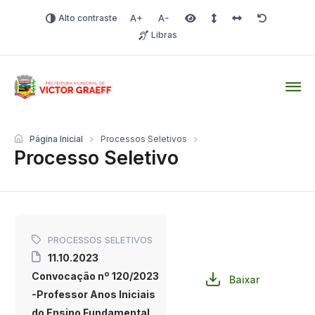
Alto contraste
Aumentar fonte
Diminuir fonte
Área selecionada
Espaçamento de linha
Espaço dos carac
Redefinir
Libras
Victor Graeff
Página Inicial
Processos Seletivos
Processo Seletivo
PROCESSOS SELETIVOS
11.10.2023
Convocação nº 120/2023
Baixar
-Professor Anos Iniciais
do Ensino Fundamental