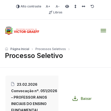
Alto contraste
Aumentar fonte
Diminuir fonte
Área selecionada
Espaçamento de linha
Espaço dos carac
Redefinir
Libras
Victor Graeff
Página Inicial
Processos Seletivos
Processo Seletivo
23.02.2026
Convocação nº. 051/2026
– PROFESSOR ANOS
Baixar
INICIAIS DO ENSINO
FUNDAMENTAL