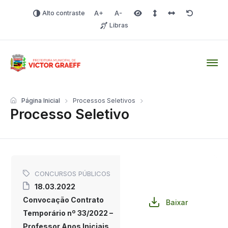
Alto contraste
Aumentar fonte
Diminuir fonte
Área selecionada
Espaçamento de linha
Espaço dos carac
Redefinir
Libras
Victor Graeff
Página Inicial
Processos Seletivos
Processo Seletivo
CONCURSOS PÚBLICOS
18.03.2022
Convocação Contrato
Baixar
Temporário nº 33/2022 –
Professor Anos Iniciais