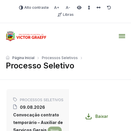
Alto contraste
Aumentar fonte
Diminuir fonte
Área selecionada
Espaçamento de linha
Espaço dos carac
Redefinir
Libras
Victor Graeff
Página Inicial
Processos Seletivos
Processo Seletivo
PROCESSOS SELETIVOS
09.08.2026
Convocação contrato
Baixar
temporário – Auxiliar de
Serviços Gerais
Novo