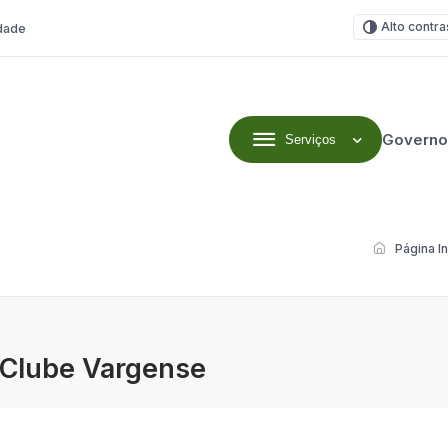
Alto contra
idade
Governo
Serviços
Página In
 Clube Vargense