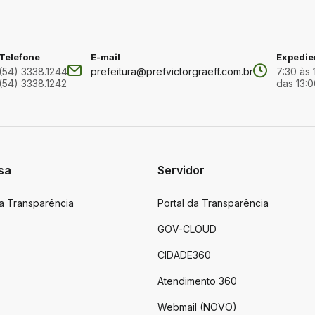
Telefone
E-mail
Expedie
(54) 3338.1244
prefeitura@prefvictorgraeff.com.br
7:30 às 
(54) 3338.1242
das 13:0
sa
Servidor
da Transparência
Portal da Transparência
GOV-CLOUD
CIDADE360
Atendimento 360
Webmail (NOVO)