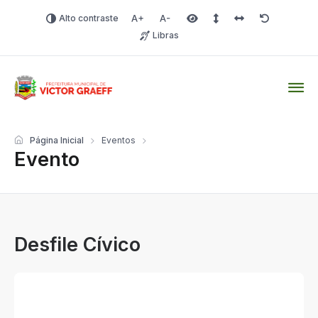
Alto contraste
Aumentar fonte
Diminuir fonte
Área selecionada
Espaçamento de linha
Espaço dos carac
Redefinir
Libras
Victor Graeff
Página Inicial
Eventos
Evento
Desfile Cívico