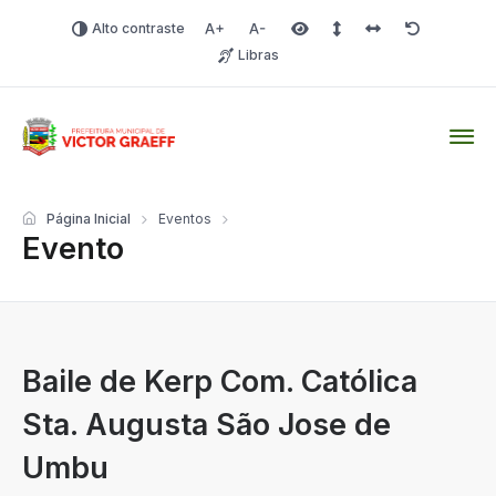
Alto contraste
Aumentar fonte
Diminuir fonte
Área selecionada
Espaçamento de linha
Espaço dos carac
Redefinir
Libras
Victor Graeff
Página Inicial
Eventos
Evento
Baile de Kerp Com. Católica
Sta. Augusta São Jose de
Umbu