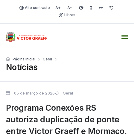
Alto contraste
Aumentar fonte
Diminuir fonte
Área selecionada
Espaçamento de linha
Espaço dos carac
Redefinir
Libras
Victor Graeff
Página Inicial
Geral
Notícias
05 de março de 2026
Geral
Programa Conexões RS
autoriza duplicação de ponte
entre Victor Graeff e Mormaço,