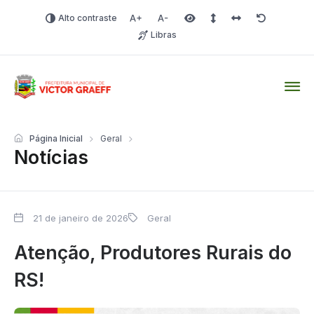
Alto contraste
Aumentar fonte
Diminuir fonte
Área selecionada
Espaçamento de linha
Espaço dos carac
Redefinir
Libras
Victor Graeff
Página Inicial
Geral
Notícias
21 de janeiro de 2026
Geral
Atenção, Produtores Rurais do
RS!