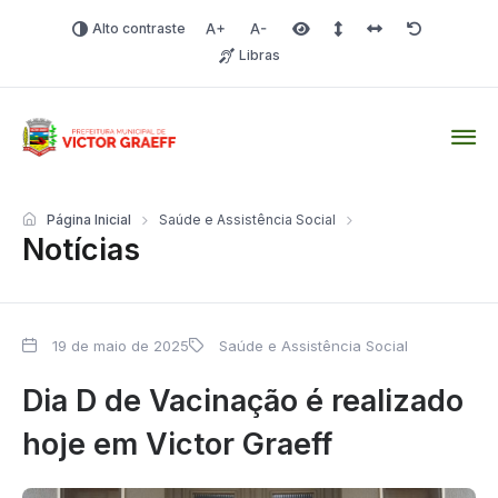
Alto contraste
Aumentar fonte
Diminuir fonte
Área selecionada
Espaçamento de linha
Espaço dos carac
Redefinir
Libras
Victor Graeff
Página Inicial
Saúde e Assistência Social
Notícias
19 de maio de 2025
Saúde e Assistência Social
Dia D de Vacinação é realizado
hoje em Victor Graeff