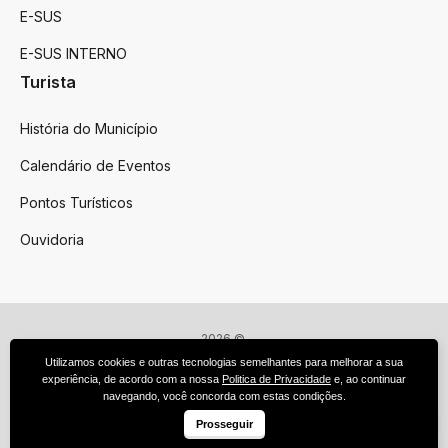
E-SUS
E-SUS INTERNO
Turista
História do Município
Calendário de Eventos
Pontos Turísticos
Ouvidoria
2026 ©
Victor Graeff
Utilizamos cookies e outras tecnologias semelhantes para melhorar a sua
Todos os direitos reservados.
experiência, de acordo com a nossa
Politica de Privacidade
e, ao continuar
Feito por upside.rs
navegando, você concorda com estas condições.
Facebook
Instagram
Prosseguir