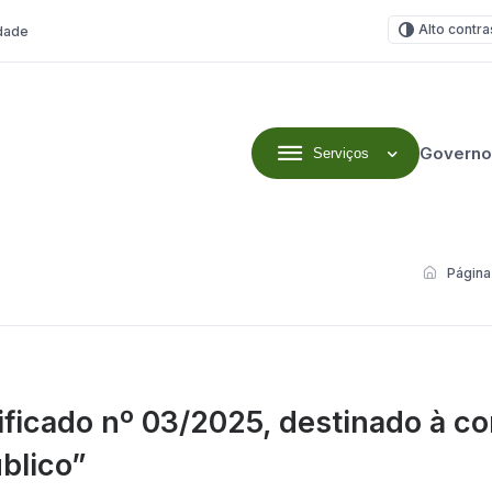
Alto contra
idade
Governo
Serviços
Página 
ificado nº 03/2025, destinado à c
blico”