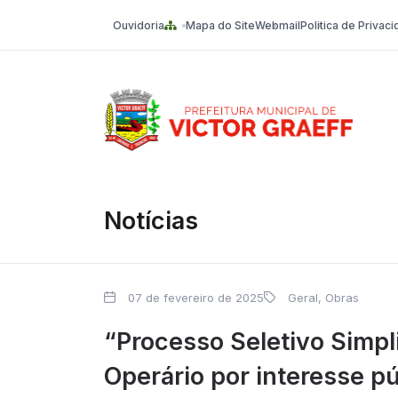
Ouvidoria
Mapa do Site
Webmail
Politica de Privac
Victor Graeff
Notícias
07 de fevereiro de 2025
Geral
,
Obras
“Processo Seletivo Simpl
Operário por interesse pú