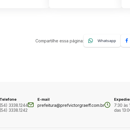
Compartilhe essa página:
Whatsapp
Telefone
E-mail
Expedie
(54) 3338.1244
prefeitura@prefvictorgraeff.com.br
7:30 às 
(54) 3338.1242
das 13:0