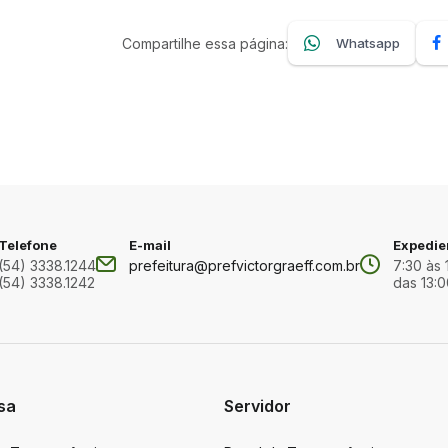
Compartilhe essa página:
Whatsapp
Telefone
E-mail
Expedie
(54) 3338.1244
prefeitura@prefvictorgraeff.com.br
7:30 às 
(54) 3338.1242
das 13:0
sa
Servidor