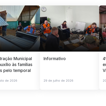
tração Municipal
Informativo
4
uxílio às famílias
e
as pelo temporal
V
sto de 2026
29 de julho de 2026
20