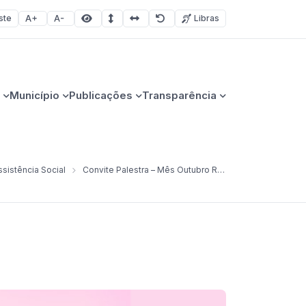
ste
Libras
Aumentar fonte
Diminuir fonte
Área selecionada
Espaçamento de linha
Espaço dos caracteres
Redefinir
Município
Publicações
Transparência
sistência Social
Convite Palestra – Mês Outubro Rosa