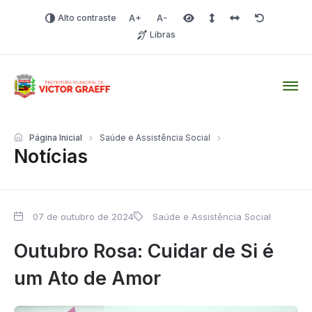
Alto contraste
Aumentar fonte
Diminuir fonte
Área selecionada
Espaçamento de linha
Espaço dos carac
Redefinir
Libras
Victor Graeff
Página Inicial
Saúde e Assistência Social
Notícias
07 de outubro de 2024
Saúde e Assistência Social
Outubro Rosa: Cuidar de Si é
um Ato de Amor