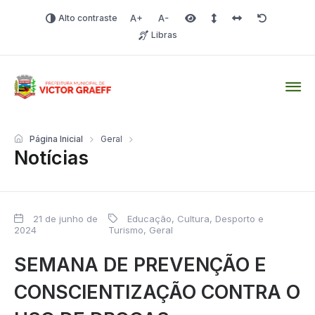
Alto contraste
Aumentar fonte
Diminuir fonte
Área selecionada
Espaçamento de linha
Espaço dos carac
Redefinir
Libras
Victor Graeff
Página Inicial
Geral
Notícias
21 de junho de
Educação, Cultura, Desporto e
2024
Turismo
,
Geral
SEMANA DE PREVENÇÃO E
CONSCIENTIZAÇÃO CONTRA O