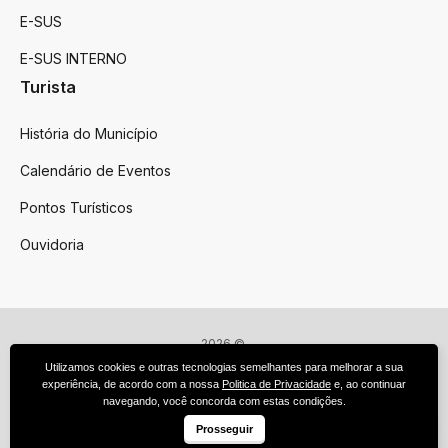
E-SUS
E-SUS INTERNO
Turista
História do Município
Calendário de Eventos
Pontos Turísticos
Ouvidoria
2026 ©
Victor Graeff
Utilizamos cookies e outras tecnologias semelhantes para melhorar a sua
Todos os direitos reservados.
experiência, de acordo com a nossa
Politica de Privacidade
e, ao continuar
Feito por upside.rs
navegando, você concorda com estas condições.
Facebook
Instagram
Prosseguir