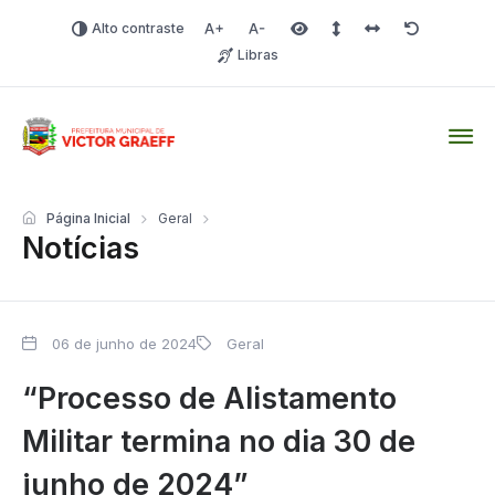
Alto contraste
Aumentar fonte
Diminuir fonte
Área selecionada
Espaçamento de linha
Espaço dos carac
Redefinir
Libras
Victor Graeff
Página Inicial
Geral
Notícias
06 de junho de 2024
Geral
“Processo de Alistamento
Militar termina no dia 30 de
junho de 2024”