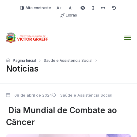
Alto contraste
Aumentar fonte
Diminuir fonte
Área selecionada
Espaçamento de linha
Espaço dos carac
Redefinir
Libras
Victor Graeff
Página Inicial
Saúde e Assistência Social
Notícias
08 de abril de 2024
Saúde e Assistência Social
Dia Mundial de Combate ao
Câncer