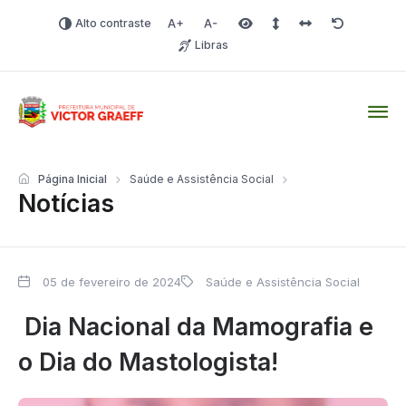
Alto contraste
Aumentar fonte
Diminuir fonte
Área selecionada
Espaçamento de linha
Espaço dos carac
Redefinir
Libras
Victor Graeff
Página Inicial
Saúde e Assistência Social
Notícias
05 de fevereiro de 2024
Saúde e Assistência Social
Dia Nacional da Mamografia e
o Dia do Mastologista!