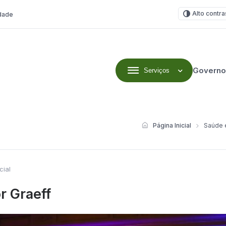
Alto contra
idade
Governo
Serviços
Página Inicial
Saúde e
cial
r Graeff