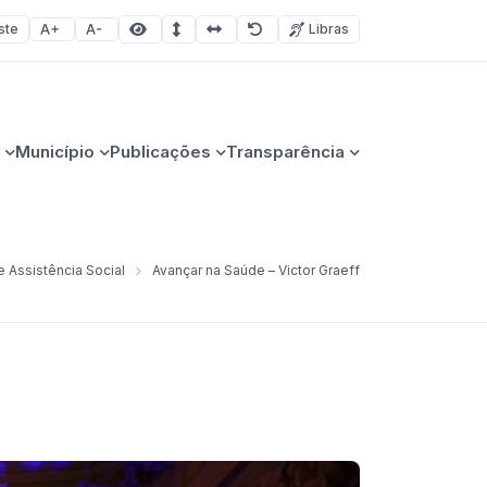
ste
Libras
Aumentar fonte
Diminuir fonte
Área selecionada
Espaçamento de linha
Espaço dos caracteres
Redefinir
Município
Publicações
Transparência
 Assistência Social
Avançar na Saúde – Victor Graeff