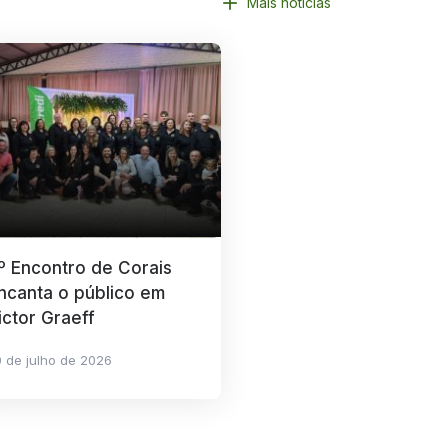
Mais notícias
º Encontro de Corais
ncanta o público em
ictor Graeff
 de julho de 2026