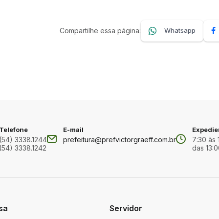
Compartilhe essa página:
Whatsapp
Telefone
E-mail
Expedie
(54) 3338.1244
prefeitura@prefvictorgraeff.com.br
7:30 às 
(54) 3338.1242
das 13:0
sa
Servidor