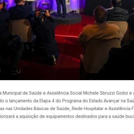
ária Municipal de Saúde e Assistência Social Michele Sbruzzi Godoi e
o o lançamento da Etapa 4 do Programa do Estado Avançar na Saúde
as nas Unidades Básicas de Saúde, Rede Hospitalar e Assistência F
iorizará a aquisição de equipamentos destinados para a saúde buca