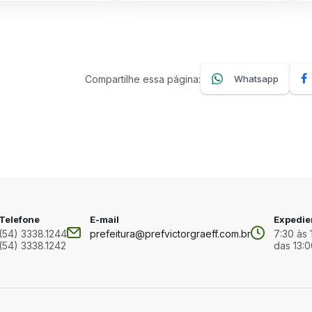
Compartilhe essa página:
Whatsapp
Telefone
E-mail
Expedie
(54) 3338.1244
prefeitura@prefvictorgraeff.com.br
7:30 às 
(54) 3338.1242
das 13:0