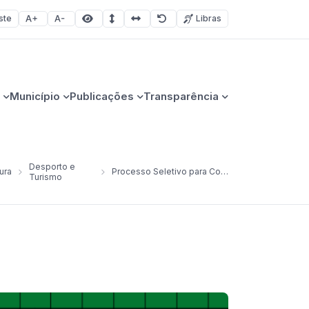
ste
Libras
Aumentar fonte
Diminuir fonte
Área selecionada
Espaçamento de linha
Espaço dos caracteres
Redefinir
Município
Publicações
Transparência
Desporto e
ura
Processo Seletivo para Contratação de Farmacêutico
Turismo