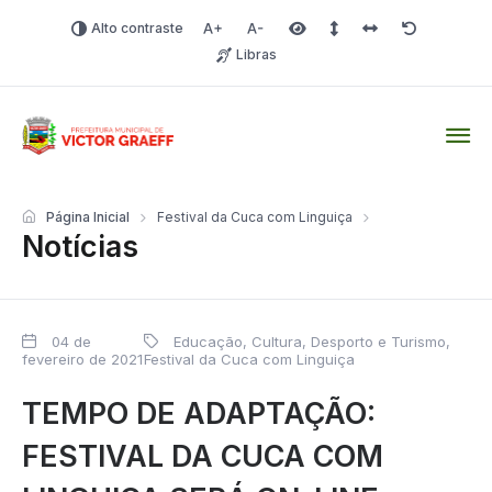
Alto contraste
Aumentar fonte
Diminuir fonte
Área selecionada
Espaçamento de linha
Espaço dos carac
Redefinir
Libras
Victor Graeff
Página Inicial
Festival da Cuca com Linguiça
Notícias
04 de
Educação, Cultura, Desporto e Turismo
,
fevereiro de 2021
Festival da Cuca com Linguiça
TEMPO DE ADAPTAÇÃO:
FESTIVAL DA CUCA COM