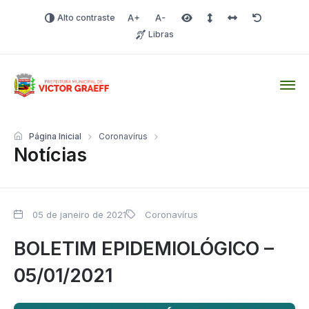
Alto contraste
Aumentar fonte
Diminuir fonte
Área selecionada
Espaçamento de linha
Espaço dos carac
Redefinir
Libras
Victor Graeff
Página Inicial
Coronavírus
Notícias
05 de janeiro de 2021
Coronavírus
BOLETIM EPIDEMIOLÓGICO –
05/01/2021