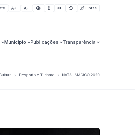
ste
Libras
Aumentar fonte
Diminuir fonte
Área selecionada
Espaçamento de linha
Espaço dos caracteres
Redefinir
Município
Publicações
Transparência
Cultura
Desporto e Turismo
NATAL MÁGICO 2020