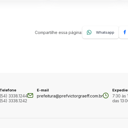
Compartilhe essa página:
Whatsapp
Telefone
E-mail
Expedie
(54) 3338.1244
prefeitura@prefvictorgraeff.com.br
7:30 às 
(54) 3338.1242
das 13:0