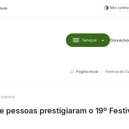
Alto contra
idade
Governo
Serviços
Página Inicial
Festival da C
Linguiça
de pessoas prestigiaram o 19º Fest