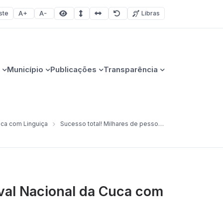
ste
Libras
Aumentar fonte
Diminuir fonte
Área selecionada
Espaçamento de linha
Espaço dos caracteres
Redefinir
Município
Publicações
Transparência
uca com Linguiça
Sucesso total! Milhares de pessoas prestigiaram o 19º Festival Nacional da Cuca com Linguiça
ival Nacional da Cuca com