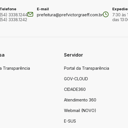
Telefone
E-mail
Expedie
(54) 3338.1244
prefeitura@prefvictorgraeff.com.br
7:30 às 
(54) 3338.1242
das 13:0
sa
Servidor
da Transparência
Portal da Transparência
GOV-CLOUD
CIDADE360
Atendimento 360
Webmail (NOVO)
E-SUS