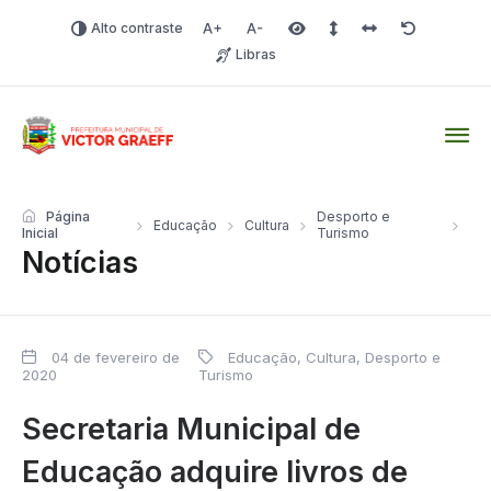
Alto contraste
Aumentar fonte
Diminuir fonte
Área selecionada
Espaçamento de linha
Espaço dos carac
Redefinir
Libras
Victor Graeff
Página
Desporto e
Educação
Cultura
Inicial
Turismo
Notícias
04 de fevereiro de
Educação, Cultura, Desporto e
2020
Turismo
Secretaria Municipal de
Educação adquire livros de