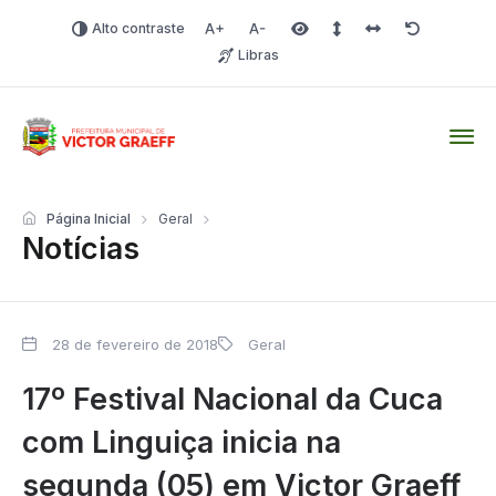
Alto contraste
Aumentar fonte
Diminuir fonte
Área selecionada
Espaçamento de linha
Espaço dos carac
Redefinir
Libras
Victor Graeff
Página Inicial
Geral
Notícias
28 de fevereiro de 2018
Geral
17º Festival Nacional da Cuca
com Linguiça inicia na
segunda (05) em Victor Graeff