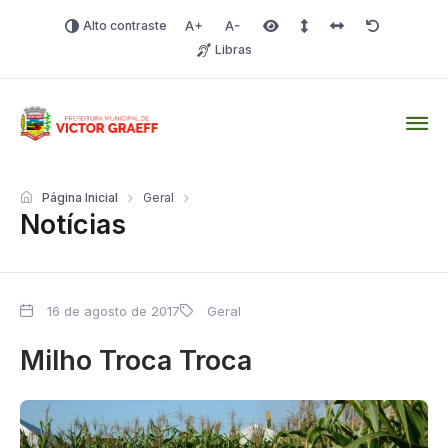
Alto contraste
Aumentar fonte
Diminuir fonte
Área selecionada
Espaçamento de linha
Espaço dos carac
Redefinir
Libras
Victor Graeff
Página Inicial
Geral
Notícias
16 de agosto de 2017
Geral
Milho Troca Troca