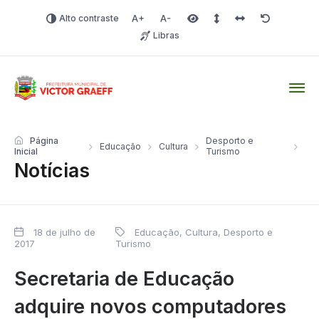
Alto contraste
Aumentar fonte
Diminuir fonte
Área selecionada
Espaçamento de linha
Espaço dos carac
Redefinir
Libras
Victor Graeff
Página
Desporto e
Educação
Cultura
Inicial
Turismo
Notícias
18 de julho de
Educação, Cultura, Desporto e
2017
Turismo
Secretaria de Educação
adquire novos computadores