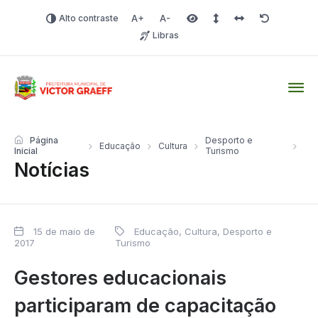
Alto contraste
Aumentar fonte
Diminuir fonte
Área selecionada
Espaçamento de linha
Espaço dos carac
Redefinir
Libras
Victor Graeff
Página
Desporto e
Educação
Cultura
Inicial
Turismo
Notícias
15 de maio de
Educação, Cultura, Desporto e
2017
Turismo
Gestores educacionais
participaram de capacitação