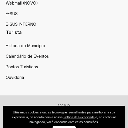
Webmail (NOVO)
E-SUS
E-SUS INTERNO
Turista
História do Município
Calendário de Eventos
Pontos Turísticos
Ouvidoria
2026 ©
Victor Graeff
Utilizamos cookies e outras tecnologias semelhantes para melhorar a sua
Todos os direitos reservados.
experiência, de acordo com a nossa
Politica de Privacidade
e, ao continuar
Feito por upside.rs
navegando, você concorda com estas condições.