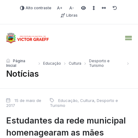
Alto contraste
Aumentar fonte
Diminuir fonte
Área selecionada
Espaçamento de linha
Espaço dos carac
Redefinir
Libras
Victor Graeff
Página
Desporto e
Educação
Cultura
Inicial
Turismo
Notícias
15 de maio de
Educação, Cultura, Desporto e
2017
Turismo
Estudantes da rede municipal
homenagearam as mães