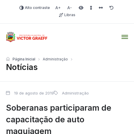
Alto contraste
Aumentar fonte
Diminuir fonte
Área selecionada
Espaçamento de linha
Espaço dos carac
Redefinir
Libras
Victor Graeff
Página Inicial
Administração
Notícias
19 de agosto de 2019
Administração
Soberanas participaram de
capacitação de auto
maquiagem