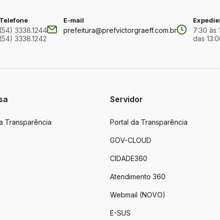
Telefone
E-mail
Expedie
(54) 3338.1244
prefeitura@prefvictorgraeff.com.br
7:30 às 
(54) 3338.1242
das 13:0
sa
Servidor
da Transparência
Portal da Transparência
GOV-CLOUD
CIDADE360
Atendimento 360
Webmail (NOVO)
E-SUS